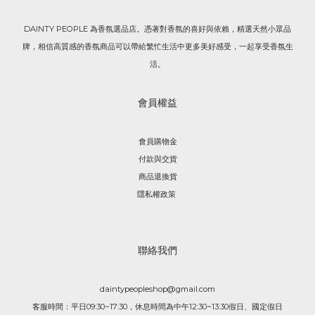
DAINTY PEOPLE 為香氛選品店。憑著對香氛的喜好與依賴，精選天然小眾品
牌，相信高質感的香氛商品可以帶給繁忙生活中更多美好感受，一起享受香氛生
活。
會員權益
會員購物金
付款與交貨
商品退換貨
隱私權政策
聯絡我們
daintypeopleshop@gmail.com
客服時間：平日09:30~17:30，休息時間為中午12:30~13:30假日、國定假日