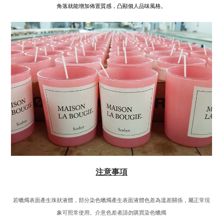
角落就能增加佈置質感，凸顯個人品味風格。
注意事項
若蠟燭表面產生珠狀液體，部分染色蠟燭產生表面液體色差為溫差關係，屬正常現
象可照常使用。介意色差者請勿購買染色蠟燭