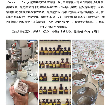
Maison La Bougie的蠟燭是在法國當地工廠，由專業職人精選法國當地頂級原料
調製而成。蠟是由60%的礦物蠟混合40%的大豆和葵花製成，搭配棉製燭芯，可為
蠟燭提供完整的燃燒及散香效果。蠟燭的香水比例則是要經過精密的調配計算，在
香水之都格拉斯
Grasse
製作，濃度約為10~14%，端看每顆蠟燭不同的嗅覺設計。我
們的蠟燭在燃燒是會不傷害環境的（
eco-responsible
）。經過實驗室測試，在燃燒
時也不會產生有毒物質。
目前共三個系列，經典印花系列、奢華的古典陶瓷、最新的彩色AME系列