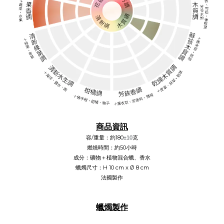
商品資訊
容/重量：約180
克
±10
燃燒時間：約50小時
成分：礦物＋植物混合蠟、香水
蠟燭尺寸：H 10 cm x
Ø
8 cm
法國製作
蠟燭製作