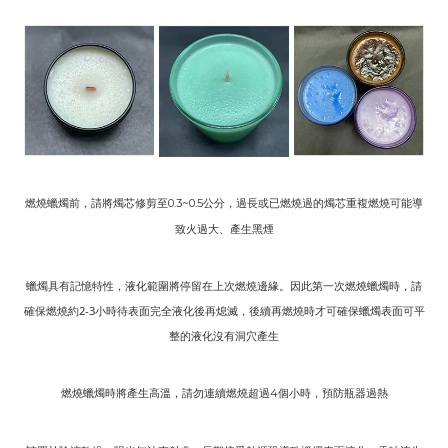
燃燒蠟燭前，請將燭芯修剪至
公分，過長或已燃燒過的燭芯重複燃燒可能導
0.3~0.5
致火過大、產生黑煙
蠟燭具有記憶特性，液化範圍將停留在上次燃燒邊緣。因此第一次燃燒蠟燭時，請
確保燃燒約2-3小時待表面完全液化後再熄滅，後續再燃燒時才可確保蠟燭表面可平
整的液化沒有洞穴產生
燃燒蠟燭時將產生高溫，請勿連續燃燒超過
個小時，預防瓶器過熱
4