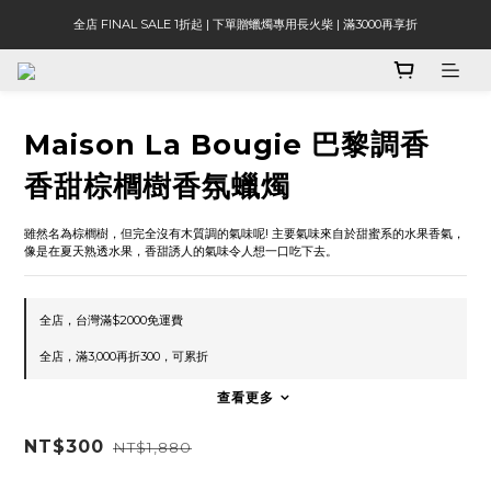
全店 FINAL SALE 1折起 | 下單贈蠟燭專用長火柴 | 滿3000再享折
Maison La Bougie 巴黎調香
香甜棕櫚樹香氛蠟燭
雖然名為棕櫚樹，但完全沒有木質調的氣味呢! 主要氣味來自於甜蜜系的水果香氣，
像是在夏天熟透水果，香甜誘人的氣味令人想一口吃下去。
全店，台灣滿$2000免運費
全店，滿3,000再折300，可累折
查看更多
NT$300
NT$1,880