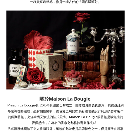
一種貴富奢華感，像是一場古代的法國宮廷派對。
關於Maison La Bougie
Maison La Bougie
於
2015
年於法國巴黎成立，團隊成員由負責創意、視覺設計到
專業調香師組成，品牌個性鮮明，從色彩斑斕的塗鴉彩繪包裝設計到頂級香水製作
的獨到香氛，充滿時尚又浪漫的法式風情。
Maison La Bougie
的香氛是以無比的
愛與熱情，在著名的香水之都格拉斯製作完成。
法式浪漫蠟燭除了迷人香氣以外，繽紛的包裝也是
品牌
特色之一，僅是擺放在居家