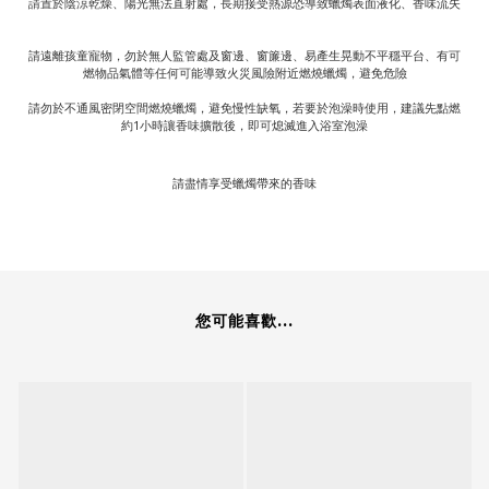
請置於陰涼乾燥、陽光無法直射處，長期接受熱源恐導致蠟燭表面液化、香味流失
請遠離孩童寵物，勿於無人監管處及窗邊、窗簾邊、易產生晃動不平穩平台、有可
燃物品氣體等任何可能導致火災風險附近燃燒蠟燭，避免危險
請勿於不通風密閉空間燃燒蠟燭，避免慢性缺氧，若要於泡澡時使用，建議先點燃
約1小時讓香味擴散後，即可熄滅進入浴室泡澡
請盡情享受蠟燭帶來的香味
您可能喜歡...