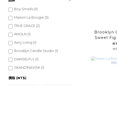
品牌
Boy Smells (5)
Maison La Bougie (5)
TRUE GRACE (2)
Brooklyn 
AMOLN (1)
Sweet Fig 無花果實極簡
Aery Living (1)
N
NT
Brooklyn Candle Studio (1)
DAMSELFLY (1)
SKANDINAVISK (1)
價格 (NT$)
~