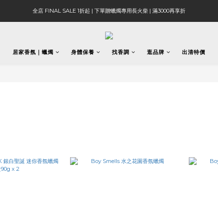
全店 FINAL SALE 1折起 | 下單贈蠟燭專用長火柴 | 滿3000再享折
居家香氛｜蠟燭
身體保養
找香調
逛品牌
出清特價