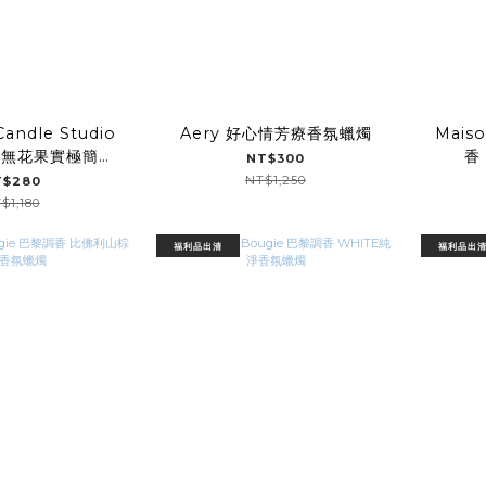
Candle Studio
Aery 好心情芳療香氛蠟燭
Mais
香
香
NT$300
氛蠟燭
NT$1,250
T$280
$1,180
福利品出清
福利品出