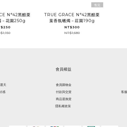
售完
CE N°42黑醋栗
TRUE GRACE N°42黑醋栗
－花園250g
葉香氛蠟燭－莊園190g
T$250
NT$300
$1,150
NT$1,680
會員權益
精選天
會員購物金
好感
付款與交貨
客服
商品退換貨
隱私權政策