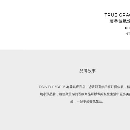
TRUE GRA
葉香氛蠟燭
N
NT
品牌故事
DAINTY PEOPLE 為香氛選品店。憑著對香氛的喜好與依賴，
然小眾品牌，相信高質感的香氛商品可以帶給繁忙生活中更多美
受，一起享受香氛生活。