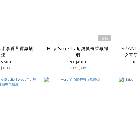
售完
lls甜李香草香氛蠟
Boy Smells 尼奧佩奇香氛蠟
SKAN
燭
燭
之耳語
T$300
NT$800
N
$1,580
NT$1,980