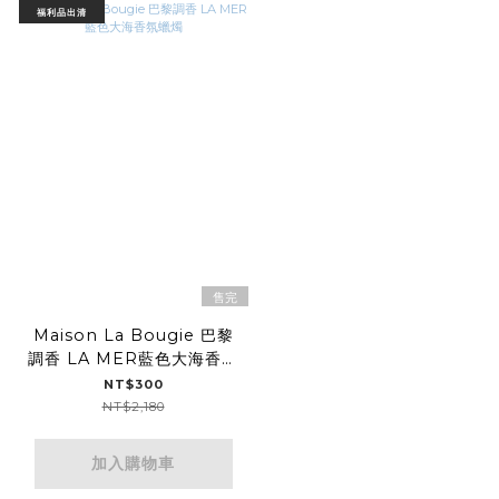
福利品出清
售完
Maison La Bougie 巴黎
調香 LA MER藍色大海香氛
蠟燭
NT$300
NT$2,180
加入購物車