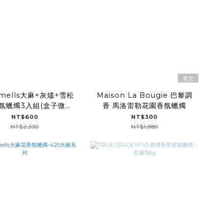
售完
Smells大麻+灰燼+雪松
Maison La Bougie 巴黎調
氛蠟燭3入組(盒子微髒
香 馬洛雷勒花園香氛蠟燭
污)
NT$600
NT$300
NT$2,330
NT$1,880