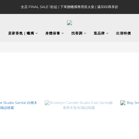
全店 FINAL SALE 1折起 | 下單贈蠟燭專用長火柴 | 滿3000再享折
居家香氛｜蠟燭
身體保養
找香調
逛品牌
出清特價