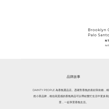
Brooklyn 
Palo Sa
N
NT
品牌故事
DAINTY PEOPLE 為香氛選品店。憑著對香氛的喜好與依賴，
然小眾品牌，相信高質感的香氛商品可以帶給繁忙生活中更多美
受，一起享受香氛生活。