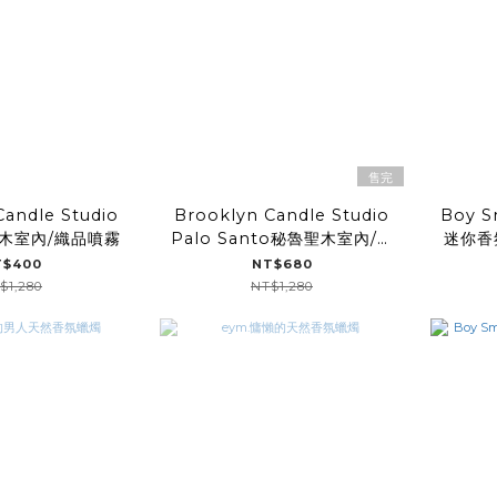
售完
Candle Studio
Brooklyn Candle Studio
Boy 
白檀木室內/織品噴霧
Palo Santo秘魯聖木室內/織
迷你香
品噴霧
T$400
NT$680
$1,280
NT$1,280