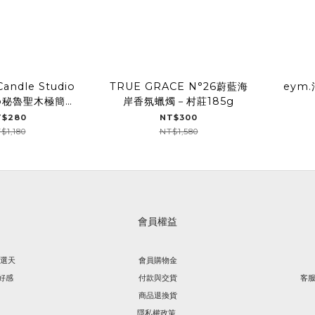
Candle Studio
TRUE GRACE N°26蔚藍海
eym
nto秘魯聖木極簡香
岸香氛蠟燭－村莊185g
氛蠟燭
T$280
NT$300
$1,180
NT$1,580
會員權益
精選天
會員購物金
好感
付款與交貨
客服
商品退換貨
隱私權政策