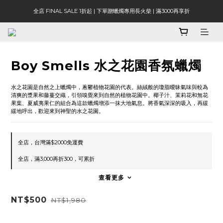
全店 FINAL SALE 1折起 | 下單贈蠟燭專用長火柴 | 滿3000再享折
Boy Smells 水之花園香氛蠟燭
水之花園是自然之上蠟燭中，蔥鬱植物花園的代表。絲絨般的瓊脂曖昧氣味與較為
清爽的漿果和藤蔓交織，引領嗅覺來到自然的植物花園中。椰子汁、茉莉花和無花
果葉、夏威夷果仁的組合為這款蠟燭增添一抹大地氣息。將香氣深深的吸入，再緩
緩地呼出，歡迎來到神聖的水之花園。
全店，台灣滿$2000免運費
全店，滿3,000再折300，可累折
查看更多
NT$500
NT$1,980