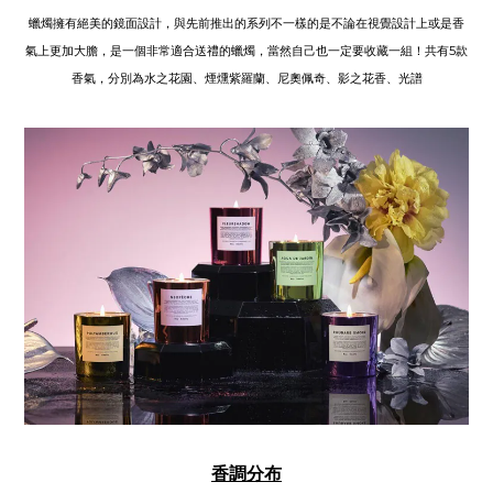
蠟燭擁有絕美的鏡面設計，與先前推出的系列不一樣的是不論在視覺設計上或是香
氣上更加大膽，是一個非常適合送禮的蠟燭，當然自己也一定要收藏一組！共有5款
香氣，分別為水之花園、煙燻紫羅蘭、尼奧佩奇、影之花香、光譜
香調分布