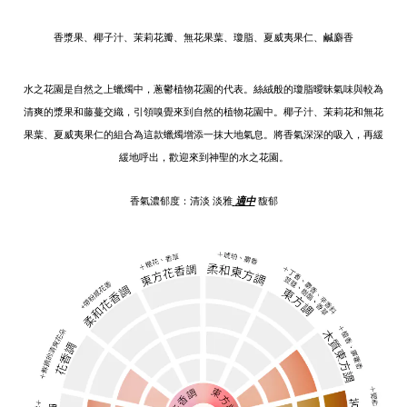
香漿果、椰子汁、茉莉花瓣、無花果葉、瓊脂、夏威夷果仁、鹹麝香
水之花園是自然之上蠟燭中，蔥鬱植物花園的代表。絲絨般的瓊脂曖昧氣味與較為
清爽的漿果和藤蔓交織，引領嗅覺來到自然的植物花園中。椰子汁、茉莉花和無花
果葉、夏威夷果仁的組合為這款蠟燭增添一抹大地氣息。將香氣深深的吸入，再緩
緩地呼出，歡迎來到神聖的水之花園。
香氣濃郁度：
清淡
淡雅
適中
馥
郁