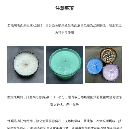
注意事項
若蠟燭表面產生珠狀液體，部分染色蠟燭產生表面液體色差為溫差關係，屬正常現
象可照常使用
燃燒蠟燭前，請將燭芯修剪至
公分，過長或已燃燒過的燭芯重複燃燒可能導
0.3~0.5
致火過大、產生黑煙
蠟燭具有記憶特性，液化範圍將停留在上次燃燒邊緣。因此第一次燃燒蠟燭時，請
確保燃燒約2-3小時待表面完全液化後再熄滅，後續再燃燒時才可確保蠟燭表面可平