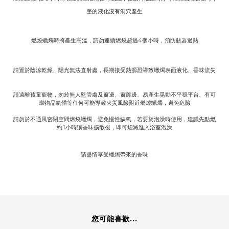
整的液化沒有洞穴產生
燃燒蠟燭時將產生高溫，請勿連續燃燒超過
個小時，預防瓶器過熱
4
請置於陰涼乾燥、陽光無法直射處，長期接受熱源恐導致蠟燭表面液化、香味流失
請遠離孩童寵物，勿於無人監管處及窗邊、窗簾邊、易產生晃動不平穩平台、有可
燃物品氣體等任何可能導致火災風險附近燃燒蠟燭，避免危險
請勿於不通風密閉空間燃燒蠟燭，避免慢性缺氧，若要於泡澡時使用，建議先點燃
約1小時讓香味擴散後，即可熄滅進入浴室泡澡
請盡情享受蠟燭帶來的香味
您可能喜歡...