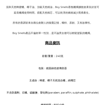
混和天然蜂蜜蠟、椰子油、頂級天然精油，Boy Smells香氛蠟燭擴散效果良好並可
延長蠟燭使用時間。搭配天然棉芯，可以乾淨的燃燒減少黑煙產生。
所有的香調皆來自兩位創辦人的嗅覺記憶，獨特、原創、又有故事性。
Boy Smells產品不偏袒單一性別，是不論男女都可以輕鬆駕馭的蠟燭。
商品資訊
容量
/
重量：
240克
包裝：鏡面綠色玻璃容器
主成份：蜂蜜、椰子天然混合蠟，綿燭芯
不含防腐劑、石蠟、硫酸鹽、塑化劑(paraben, paraffin, sulphate, phthalate)
燃燒時間：約50小時