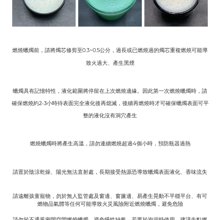
燃燒蠟燭前，請將燭芯修剪至
公分，過長或已燃燒過的燭芯重複燃燒可能導
0.3~0.5
致火過大、產生黑煙
蠟燭具有記憶特性，液化範圍將停留在上次燃燒邊緣。因此第一次燃燒蠟燭時，請
確保燃燒約2-3小時待表面完全液化後再熄滅，後續再燃燒時才可確保蠟燭表面可平
整的液化沒有洞穴產生
燃燒蠟燭時將產生高溫，請勿連續燃燒超過
個小時，預防瓶器過熱
4
請置於陰涼乾燥、陽光無法直射處，長期接受熱源恐導致蠟燭表面液化、香味流失
請遠離孩童寵物，勿於無人監管處及窗邊、窗簾邊、易產生晃動不平穩平台、有可
燃物品氣體等任何可能導致火災風險附近燃燒蠟燭，避免危險
請勿於不通風密閉空間燃燒蠟燭，避免慢性缺氧，若要於泡澡時使用，建議先點燃