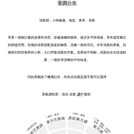
香調分布
清新調：小狗薔薇、海棠、青草、苔蘚
享受一場無計畫的放逐時光吧，穿越過幽靜森林、漫步至平靜湖邊，享有遺世獨立
的靜謐空間。玫瑰的清香搭配海棠的幽香，洗滌一身的浮沉。非常清新的香氣，彷
彿來到與世無爭的小島，大口呼吸清新的空氣。花香味不明顯，清新的水生味道較
重，一股乾淨清爽的中性味道。
同款香氣除了蠟燭以外，尚有沐浴露及護手霜可以選擇
適中
香氣濃郁度：
清淡
淡雅
馥
郁