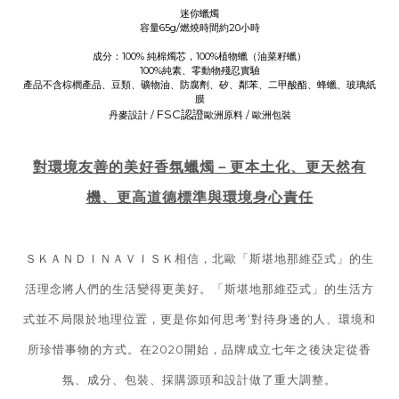
迷你蠟燭
容量65g/燃燒時間約20小時
成分：100% 純棉燭芯，100%植物蠟（油菜籽蠟）
100%純素、零動物殘忍實驗
產品不含棕櫚產品、豆類、礦物油、防腐劑、矽、鄰苯、二甲酸酯、蜂蠟、玻璃紙
膜
FSC認證
丹麥設計 /
歐洲原料 / 歐洲包裝
對環境友善的美好香氛蠟燭－更本土化、更天然有
機、更高道德標準與環境身心責任
ＳＫＡＮＤＩＮＡＶＩＳＫ相信，北歐「斯堪地那維亞式」的生
活理念將人們的生活變得更美好。「斯堪地那維亞式」的生活方
式並不局限於地理位置，更是你如何思考‘對待身邊的人、環境和
所珍惜事物的方式。在2020開始，品牌成立七年之後決定從香
氛、成分、包裝、採購源頭和設計做了重大調整。