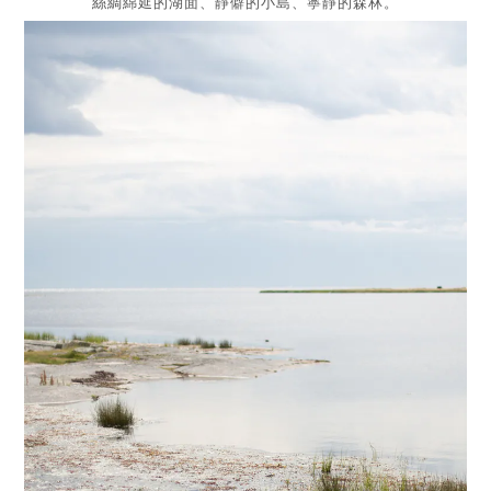
絲綢綿延的湖面、靜僻的小島、寧靜的森林。