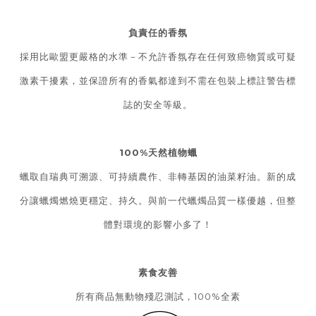
負責任的香氛
採用比歐盟更嚴格的水準－不允許香氛存在任何致癌物質或可疑
激素干擾素，並保證所有的香氣都達到不需在包裝上標註警告標
誌的安全等級。
100%天然植物蠟
蠟取自瑞典可溯源、可持續農作、非轉基因的油菜籽油。新的成
分讓蠟燭燃燒更穩定、持久。與前一代蠟燭品質一樣優越，但整
體對環境的影響小多了！
素食友善
所有商品無動物殘忍測試，100%全素