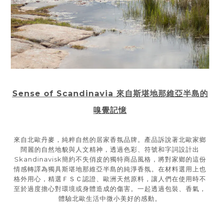
Sense of Scandinavia 來自斯堪地那維亞半島的
嗅覺記憶
來自北歐丹麥，純粹自然的居家香氛品牌。
產品訴說著北歐家鄉
闊麗的自然地貌與人文精神，透過
色彩、符號和字詞
設計出
Skandinavisk簡
約不失俏皮的獨特商品風格
，將對家鄉的這份
情感轉譯為獨具斯堪地那維亞半島的純淨香氛。在材料選用上也
格外用心，精選ＦＳＣ認證、歐洲天然原料，讓人們在使用時不
至於過度擔心對環境或身體造成的傷害。一起透過
包裝、香氣，
體驗北歐
生活中微小美好的感動。