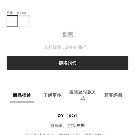
容量
: 200g
售完
若想購買，請聯絡我們。
聯絡我們
送貨及付款方
商品描述
了解更多
顧客評價
式
ØY
[’øːʏ]
挪威語。意指
島嶼