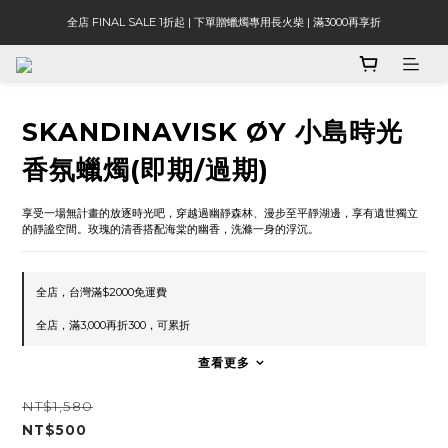
全店 FINAL SALE 1折起 | 下單贈蠟燭專用長火柴 | 滿3000再享折
SKANDINAVISK ØY 小島時光
香氛蠟燭(即期/過期)
享受一場無計畫的放逐時光吧，穿越過幽靜森林、漫步至平靜湖邊，享有遺世獨立
的靜謐空間。玫瑰的清香搭配海棠的幽香，洗滌一身的浮沉。
全店，台灣滿$2000免運費
全店，滿3,000再折300，可累折
查看更多
NT$1,580
NT$500