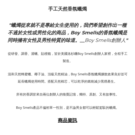
手工天然
香氛蠟燭
"
蠟燭從來就不是專給女生使用的，
我們希望創作出一種
不過於女性或男性化的商品，Boy Smells的香氛蠟燭是
同時擁有女性及男性特質的味道。
__
Boy Smells創辦人
"
從研發、調香、灌蠟、貼標籤，皆於美國洛杉磯Boy Smells創辦人家裡，全程手工
製造。
混和天然蜂蜜蠟、椰子油、頂級天然精油，Boy Smells香氛蠟燭擴散效果良好並可
延長蠟燭使用時間。搭配天然棉芯，可以乾淨的燃燒減少黑煙產生。
所有的香調皆來自兩位創辦人的嗅覺記憶，獨特、原創、又有故事性。
Boy Smells產品不偏袒單一性別，是不論男女都可以輕鬆駕馭的蠟燭。
商品資訊