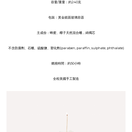
容量
/
重量：約
240克
包裝：黃金鏡面玻璃容器
主成份：蜂蜜、椰子天然混合蠟，綿燭芯
不含防腐劑、石蠟、硫酸鹽、塑化劑(paraben, paraffin, sulphate, phthalate)
燃燒時間：約50小時
全程美國手工製造