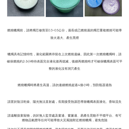
燃燒蠟燭前，請將燭芯修剪至
公分，過長或已燃燒過的燭芯重複燃燒可能導
0.3~0.5
致火過大、產生黑煙
蠟燭具有記憶特性，液化範圍將停留在上次燃燒邊緣。因此第一次燃燒蠟燭時，請
確保燃燒約2-3小時待表面完全液化後再熄滅，後續再燃燒時才可確保蠟燭表面可平
整的液化沒有洞穴產生
燃燒蠟燭時將產生高溫，請勿連續燃燒超過
個小時，預防瓶器過熱
4
請置於陰涼乾燥、陽光無法直射處，長期接受熱源恐導致蠟燭表面液化、香味流失
請遠離孩童寵物，勿於無人監管處及窗邊、窗簾邊、易產生晃動不平穩平台、有可
燃物品氣體等任何可能導致火災風險附近燃燒蠟燭，避免危險