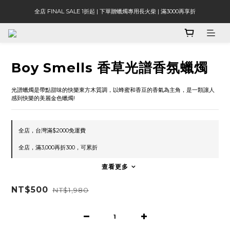
全店 FINAL SALE 1折起 | 下單贈蠟燭專用長火柴 | 滿3000再享折
Boy Smells 香草光譜香氛蠟燭
光譜蠟燭是帶點甜味的快樂東方木質調，以蜂蜜和香豆的香氣為主角，是一顆讓人
感到快樂的美麗金色蠟燭!
全店，台灣滿$2000免運費
全店，滿3,000再折300，可累折
查看更多
NT$500
NT$1,980