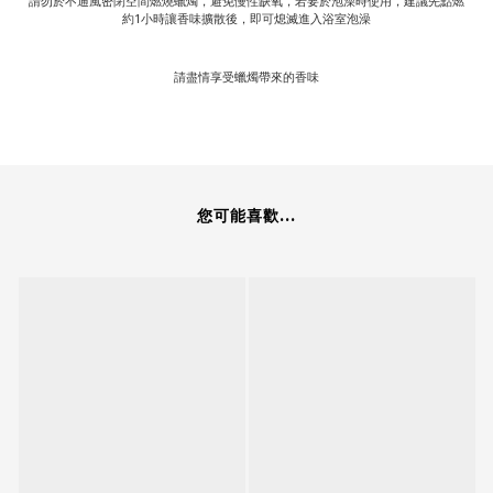
請勿於不通風密閉空間燃燒蠟燭，避免慢性缺氧，若要於泡澡時使用，建議先點燃
約1小時讓香味擴散後，即可熄滅進入浴室泡澡
請盡情享受蠟燭帶來的香味
您可能喜歡...