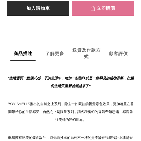
加入購物車
立即購買
送貨及付款方
商品描述
了解更多
顧客評價
式
"生活需要一點儀式感，平淡生活中，增加一點甜味或是一絲罕見的植物香氣，枯燥
的生活又重新被燃起來了"
BOY SMELLS推出的自然之上系列，除去一如既往的視覺彩色效果，更加著重在香
調帶給你的生活感受。自然之上是限量系列，讓各種魔幻的香氣帶領思緒、感官前
往美好的迷幻世界。
蠟燭擁有絕美的鏡面設計，與先前推出的系列不一樣的是不論在視覺設計上或是香