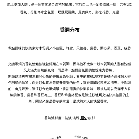
氣上更加大膽，是一個非常適合送禮的蠟燭，當然自己也一定要收藏一組！共有5款
香氣，分別為水之花園、煙燻紫羅蘭、尼奧佩奇、影之花香、光譜
香調分布
帶點甜味的快樂東方木質調／小荳蔻、蜂蜜、天竺葵、麝香、開心果、香豆、線香
光譜蠟燭的香氣勉勉強強被歸類在木質調，因為他不太像一般木質調給人那種沈穩
又充滿大自然的氣息，而是帶一點甜蜜氛圍的愉悅東方香氣。
開頭以清爽柑橘調和開心果的香氣最為明顯，其中的柑橘調並非是橘子這種個人特
色明顯的味道，而是類似薑皮等提升嗅覺的配角，讓香氣聞起來更加清爽。中間調
的主角是蜂蜜，讓這顆金色蠟燭帶上香甜甜蜜的快樂香味，最後結尾以充滿東方香
氣的線香、麝香和香豆為主。香豆和蜂蜜搭配像是讓這顆蠟燭充滿快樂氛圍的主
角，聞起來像是香草的味道，是成熟大人的快樂香味。
香氣濃郁度：
清淡
淡雅
適中
馥
郁