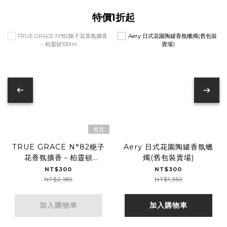
特價1折起
售完
TRUE GRACE N°82梔子
Aery 日式花園陶罐香氛蠟
花香氛擴香－柏靈頓
燭(舊包裝賣場)
100ml
NT$300
NT$300
NT$2,180
NT$1,350
加入購物車
加入購物車