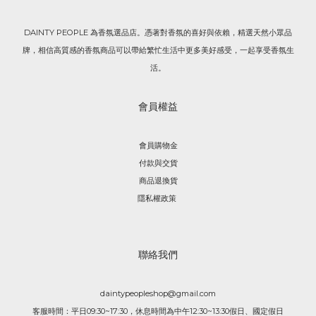
DAINTY PEOPLE 為香氛選品店。憑著對香氛的喜好與依賴，精選天然小眾品
牌，相信高質感的香氛商品可以帶給繁忙生活中更多美好感受，一起享受香氛生
活。
會員權益
會員購物金
付款與交貨
商品退換貨
隱私權政策
聯絡我們
daintypeopleshop@gmail.com
客服時間：平日09:30~17:30，休息時間為中午12:30~13:30假日、國定假日