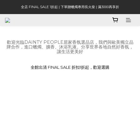
全店 FINAL SALE 1折起 | 下單贈蠟燭專用長火柴 | 滿3000再享折
歡迎光臨DAINTY PEOPLE居家香氛選品店，我們與歐美獨立品
牌合作，進口蠟燭、擴香、沐浴乳液。分享世界各地自然好香氛，
讓生活更美好
全館出清 FINAL SALE 折扣1折起，歡迎選購