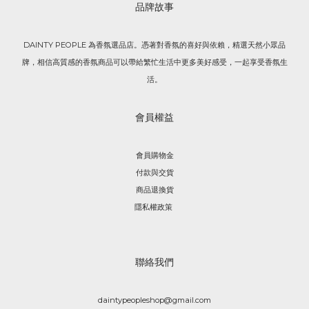
品牌故事
DAINTY PEOPLE 為香氛選品店。憑著對香氛的喜好與依賴，精選天然小眾品
牌，相信高質感的香氛商品可以帶給繁忙生活中更多美好感受，一起享受香氛生
活。
會員權益
會員購物金
付款與交貨
商品退換貨
隱私權政策
聯絡我們
daintypeopleshop@gmail.com