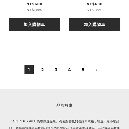
NT$600
NT$600
NT$1,880
NT$1,880
加入購物車
加入購物車
1
2
3
4
5
品牌故事
DAINTY PEOPLE 為香氛選品店。憑著對香氛的喜好與依賴，精選天然小眾品
牌，相信高質感的香氛商品可以帶給繁忙生活中更多美好感受，一起享受香氛生