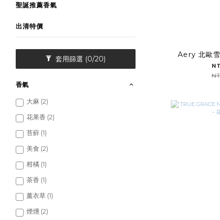
聖誕推薦香氣
出清特價
Aery 北
套用篩選
(0/20)
N
NT
香氣
大麻 (2)
花果香 (2)
苔蘚 (1)
美食 (2)
柑橘 (1)
茶香 (1)
薰衣草 (1)
煙燻 (2)