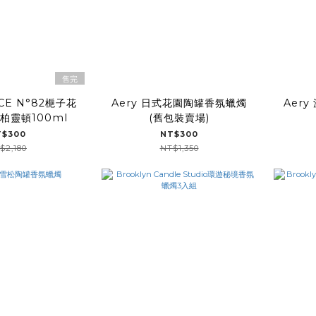
售完
CE N°82梔子花
Aery 日式花園陶罐香氛蠟燭
Aer
柏靈頓100ml
(舊包裝賣場)
T$300
NT$300
$2,180
NT$1,350