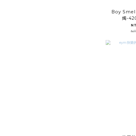
品牌
Boy Sme
Brooklyn Candle Studio (20)
燭-4
TRUE GRACE (17)
N
NT
Boy Smells (16)
Aery Living (15)
Maison La Bougie (13)
SKANDINAVISK (9)
42 PRESSED (4)
AMOLN (4)
DAMSELFLY (4)
看更多
價格 (NT$)
~