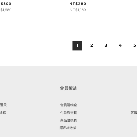
氛蠟燭
T$300
NT$280
$1,580
NT$1,180
1
2
3
4
5
會員權益
精選天
會員購物金
好感
付款與交貨
客服
商品退換貨
隱私權政策