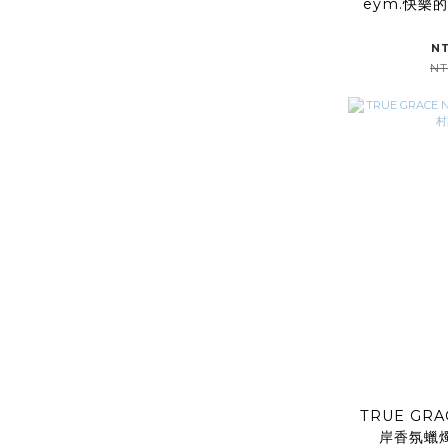
eym.快樂
N
NT
TRUE GRA
岸香氛蠟燭