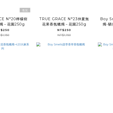
售完
CE N°20檸檬樹
TRUE GRACE N°23仲夏無
Boy 
燭－花園250g
花果香氛蠟燭－花園250g
燭-驕
T$250
NT$250
$1,150
NT$1,150