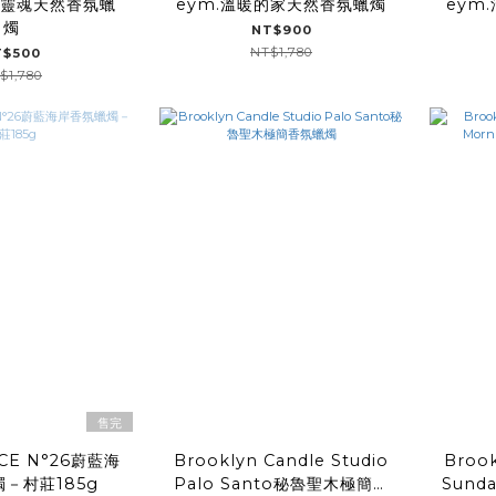
的靈魂天然香氛蠟
eym.溫暖的家天然香氛蠟燭
eym
燭
NT$900
NT$1,780
T$500
$1,780
售完
CE N°26蔚藍海
Brooklyn Candle Studio
Brook
－村莊185g
Palo Santo秘魯聖木極簡香
Sund