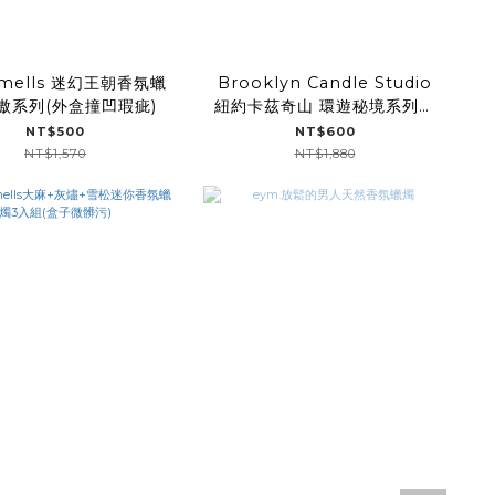
Smells 迷幻王朝香氛蠟
Brooklyn Candle Studio
傲系列(外盒撞凹瑕疵)
紐約卡茲奇山 環遊秘境系列香
氛擴香
NT$500
NT$600
NT$1,570
NT$1,880