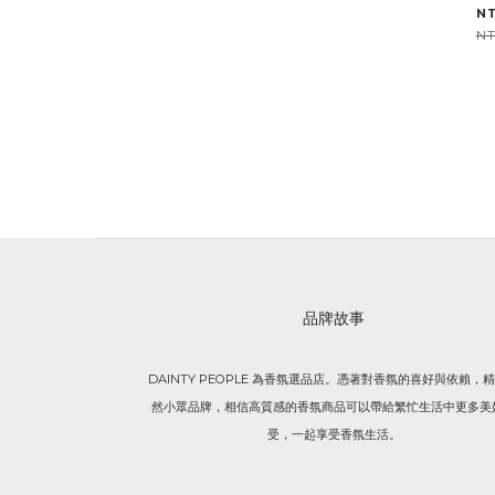
N
NT
品牌故事
DAINTY PEOPLE 為香氛選品店。憑著對香氛的喜好與依賴，
然小眾品牌，相信高質感的香氛商品可以帶給繁忙生活中更多美
受，一起享受香氛生活。