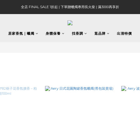
全店 FINAL SALE 1折起 | 下單贈蠟燭專用長火柴 | 滿3000再享折
居家香氛｜蠟燭
身體保養
找香調
逛品牌
出清特價