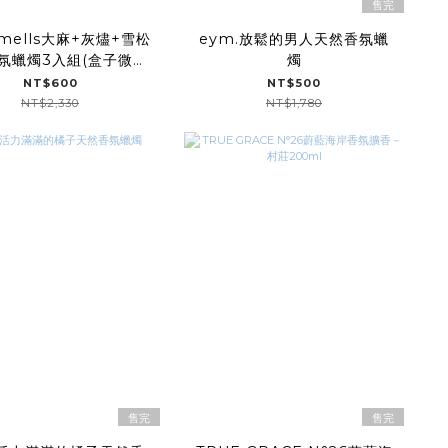
售完
Smells大麻+灰燼+雪松
eym.放鬆的男人天然香氛蠟
氛蠟燭3入組(盒子微髒
燭
污)
NT$600
NT$500
NT$2,330
NT$1,780
售完
售完