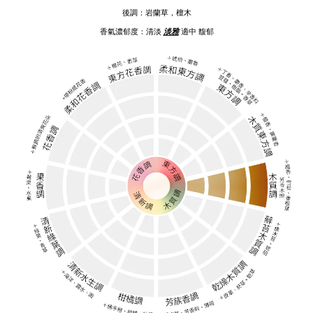
後調：岩蘭草，檀木
香氣濃郁度：
清淡
淡雅
適中
馥
郁