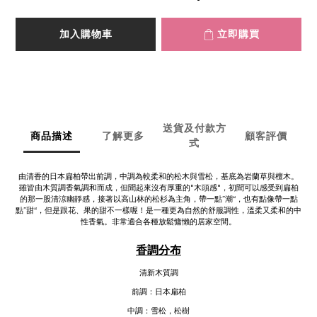
加入購物車
立即購買
送貨及付款方
商品描述
了解更多
顧客評價
式
由清香的日本扁柏帶出前調，中調為較柔和的松木與雪松，基底為岩蘭草與檀木。
雖皆由木質調香氣調和而成，但聞起來沒有厚重的"木頭感"，初聞可以感受到扁柏
的那一股清涼幽靜感，接著以高山林的松杉為主角，帶一點”潮“，也有點像帶一點
點”甜“，但是跟花、果的甜不一樣喔！是一種更為自然的舒服調性，溫柔又柔和的中
性香氣。非常適合各種放鬆慵懶的居家空間。
香調分布
清新木質調
前調：日本扁柏
中調：雪松，松樹