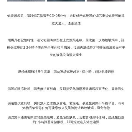
燃燒蠟燭前，請將燭芯修剪至
公分，過長或已燃燒過的燭芯重複燃燒可能導
0.3~0.5
致火過大、產生黑煙
蠟燭具有記憶特性，液化範圍將停留在上次燃燒邊緣。因此第一次燃燒蠟燭時，請
確保燃燒約2-3小時待表面完全液化後再熄滅，後續再燃燒時才可確保蠟燭表面可平
整的液化沒有洞穴產生
燃燒蠟燭時將產生高溫，請勿連續燃燒超過
個小時，預防瓶器過熱
4
請置於陰涼乾燥、陽光無法直射處，長期接受熱源恐導致蠟燭表面液化、香味流失
請遠離孩童寵物，勿於無人監管處及窗邊、窗簾邊、易產生晃動不平穩平台、有可
燃物品氣體等任何可能導致火災風險附近燃燒蠟燭，避免危險
請勿於不通風密閉空間燃燒蠟燭，避免慢性缺氧，若要於泡澡時使用，建議先點燃
約1小時讓香味擴散後，即可熄滅進入浴室泡澡