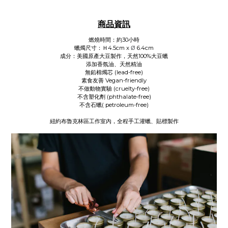
商品資訊
燃燒時間：約30小時
蠟燭尺寸：Ｈ4.5cm x
6.4cm
Ø
成分：美國原產大豆製作，天然100%大豆蠟
添加香氛油、天然精油
無鉛棉燭芯 (lead-free)
素食友善 Vegan-friendly
不做動物實驗 (
cruelty-free)
不含塑化劑 (
phthalate-free)
不含石蠟(
petroleum-free)
紐約布魯克林區工作室內，全程手工灌蠟、貼標製作