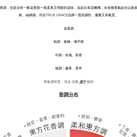
香調，但是沒有一般花香那一股柔美又明顯的花味，這款白茶花蠟燭，在各種香氣綜合以後
軟、絲綢感。符合TRUE GRACE品牌一貫的調性，優雅又有氣質。
花香調
前調：萊姆、佛手柑
中調：玫瑰、茶香
後調：麝香、香草
香氣濃郁度：
清淡
淡雅
適中
馥
郁
香調分布