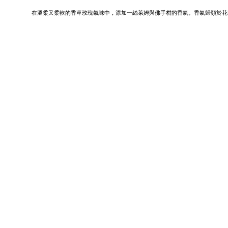
在溫柔又柔軟的香草玫瑰氣味中，添加一絲萊姆與佛手柑的香氣。香氣歸類於花