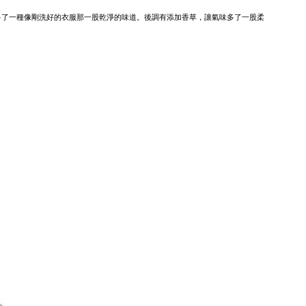
多了一種像剛洗好的衣服那一股乾淨的味道。後調有添加香草，讓氣味多了一股柔