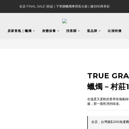
全店 FINAL SALE 1折起 | 下單贈蠟燭專用長火柴 | 滿3000再享折
居家香氛｜蠟燭
身體保養
找香調
逛品牌
出清特價
TRUE GR
蠟燭－村莊1
在溫柔又柔軟的香草玫瑰氣味
服，那一股乾淨的味道。
全店，台灣滿$2000免運費