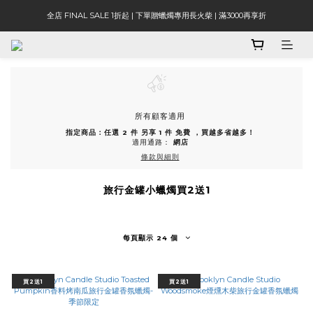
全店 FINAL SALE 1折起 | 下單贈蠟燭專用長火柴 | 滿3000再享折
所有顧客適用
指定商品：任選 2 件 另享 1 件 免費 ，買越多省越多！
適用通路：
網店
條款與細則
旅行金罐小蠟燭買2送1
每頁顯示 24 個
買2送1
買2送1