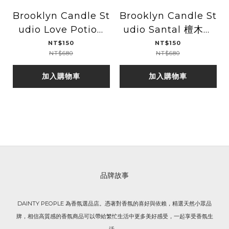
Brooklyn Candle St
Brooklyn Candle St
udio Love Potion
udio Santal 檀木旅
鮮花香水旅行金罐香氛
行金罐香氛蠟燭
NT$150
NT$150
NT$680
NT$680
蠟燭
加入購物車
加入購物車
品牌故事
DAINTY PEOPLE 為香氛選品店。憑著對香氛的喜好與依賴，精選天然小眾品
牌，相信高質感的香氛商品可以帶給繁忙生活中更多美好感受，一起享受香氛生